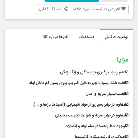
افزودن به لیست مورد علاقه
اشتراک گذاری
مشخصات
نظرها درباره کالا
توضیحات کامل
مزایا
☑️
عدم رسوب پذیری،پوسیدگی و زنگ زدگی
☑️افت فشار بسیار ناچیز به دلیل ضریب زبری بسیار کم داخل لوله
☑️نصب بسیار سریع و اسان
☑️مقاوم در برابر بسیاری از مواد شیمیایی (اسیدها،بازها و ...)
☑️مقاوم در برابر ضربه و شرایط تخریب محیطی
☑️وجود خط راهنما در تمام لوله و اتصالات
☑️جلوگیری از رشد میکروارگانیسمها