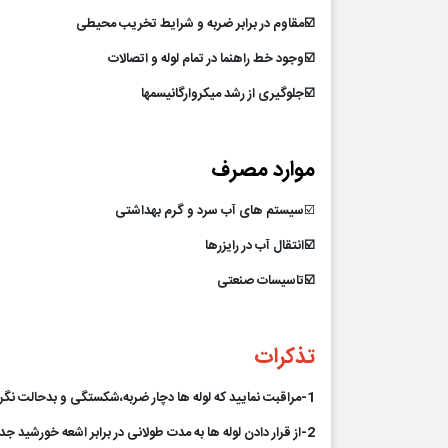
☑️مقاوم در برابر ضربه و شرایط تخریب محیطی
☑️وجود خط راهنما در تمام لوله و اتصالات
☑️جلوگیری از رشد میکروارگانیسمها
موارد مصرف
☑️
سیستم های آب سرد و گرم بهداشتی
☑️انتقال آب در رایزرها
☑️تاسیسات صنعتی
تذکرات
1-مراقبت نمایید که لوله ها دچار ضربه،شکستگی و بدحالت نگردد
2-از قرار دادن لوله ها به مدت طولانی در برابر اشعه خورشید جدا خودداری کنید