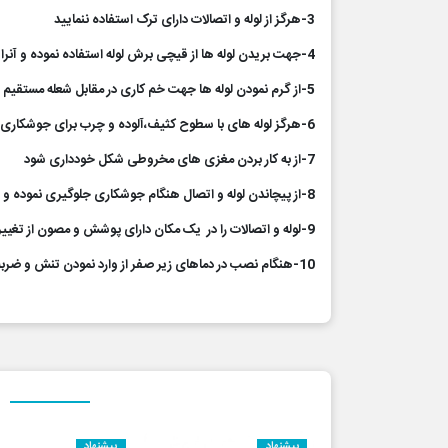
3-هرگز از لوله و اتصالات دارای ترک استفاده ننمایید
4-جهت بریدن لوله ها از قیچی برش لوله استفاده نموده و آنرا به صورت کاملا عمودی ببرید
5-از گرم نمودن لوله ها جهت خم کاری در مقابل شعله مستقیم پرهیز گردد ولی برای این امر می توان از دمنده های هوای گرم استفاده نمود
6-هرگز لوله های با سطوح کثیف،آلوده و چرب برای جوشکاری استفاده نشود
7-از به کار بردن مغزی های مخروطی شکل خودداری شود
8-از پیچاندن لوله و اتصال هنگام جوشکاری جلوگیری نموده و لوله را کاملا مستقیم و عمودی داخل اتصال فشار دهید
9-لوله و اتصالات را در یک مکان دارای پوشش و مصون از تغییرات آب و هوا انبار نموده و همچنین لوله ها را حداکثر به ارتفاع 5/1 متر قرار دهید
10-هنگام نصب در دماهای زیر صفر از وارد نمودن تنش و ضربه های اضافی به لوله جدا خودداری نموده و هنگام برش لوله را کاملا عمودی و بدون ایجاد ترک ببرید
پیشنهاد
پیشنهاد