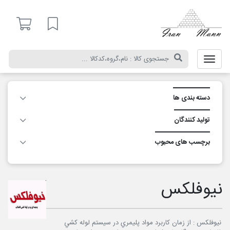
ایران
مان
لیست مورد علاقه
دسته بندی ها
تولید کنندگان
برچسب های محبوب
نیوفلکس
نيوفلكس : از زمان كاربرد مواد پليمري در سيستم لوله كشي