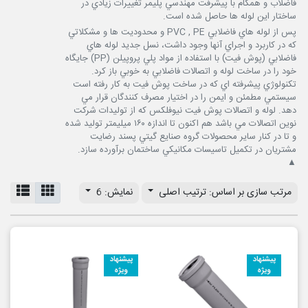
فاضلاب و همگام با پيشرفت مهندسي پليمر تغييرات زيادي در
ساختار اين لوله ها حاصل شده است.
پس از لوله هاي فاضلابي PVC , PE و محدوديت ها و مشكلاتي
كه در كاربرد و اجراي آنها وجود داشت، نسل جديد لوله هاي
فاضلابي (پوش فيت) با استفاده از مواد پلي پروپيلن (PP) جايگاه
خود را در ساخت لوله و اتصالات فاضلابي به خوبي باز كرد.
تكنولوژي پيشرفته اي كه در ساخت پوش فيت به كار رفته است
سيستمي مطمئن و ايمن را در اختيار مصرف كنندگان قرار مي
دهد. لوله و اتصالات پوش فيت نيوفلكس كه از توليدات شركت
نوين اتصالات مي باشد هم اكنون تا اندازه ۱۶۰ ميليمتر توليد شده
و تا در كنار ساير محصولات گروه صنايع گيتي پسند رضايت
مشتريان در تكميل تاسيسات مكانيكي ساختمان برآورده سازد.
▲
مرتب سازی بر اساس: ترتیب اصلی
نمایش: 6
پیشنهاد
پیشنهاد
ویژه
ویژه