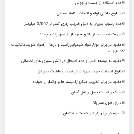
☑️عدم استقاده از چسب و جوش
☑️سطوح داخلی لوله و اتصالات کاملا صیقلی
☑️عدم رسوب پذیری به دلیل ضریب زبری کمتر از 0/007 میلیمتر
☑️سرعت نصب بسیار بالا و عدم نیاز به تجهیزات پیچیده
☑️مقاوم در برابر انواع مواد شیمیایی(اسید و بازها ...)مواد شوینده،ترکیبات
لکه بر و ...
☑️مقاوم به توسعه آتش و عدم اشتغال در آتش سوزی های احتمالی
☑️تنوع اتصالات جهت سهولت در نصب و قابلیت دمونتاژ
☑️مقاوم در برابر تخریب میکروارگانیسم ها و جانداران جونده
☑️سبک و قابلیت حمل و نقل آسان
☑️دارای طول عمر بالا
☑️مقاوم در برابر زلزله ونشست ساختمان