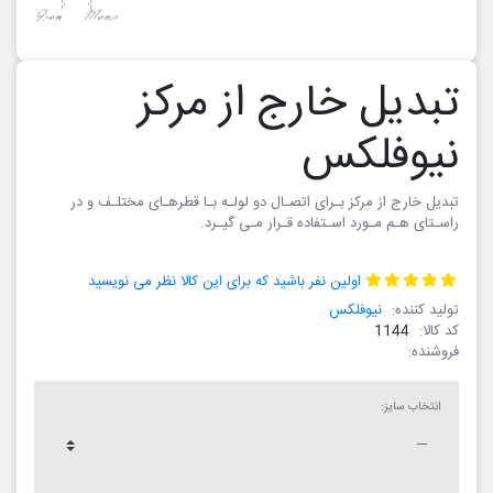
تبدیل خارج از مرکز
نیوفلکس
تبدیل خارج از مرکز بـرای اتصـال دو لولـه بـا قطرهـای مختلـف و در
راسـتای هـم مـورد اسـتفاده قـرار مـی گیـرد.
اولین نفر باشید که برای این کالا نظر می نویسید
تولید کننده:
نیوفلکس
کد کالا:
1144
فروشنده:
انتخاب سایز: