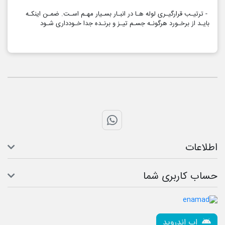
- ترتیـب قرارگیـری لوله هـا در انبـار بسـیار مهـم اسـت. ضمـن اینکـه
بایـد از برخـورد هرگونـه جسـم تیـز و برنـده جدا خـودداری شـود
تماس با واتس اپ
اطلاعات
حساب کاربری شما
اپ اندروید