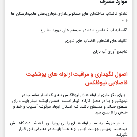
موارد مصرف
☑️دفع فاضلاب ساختمان های مسکونی،اداری،تجاری،هتل ها،بیمارستان ها
و...
☑️تخلیه آب کندانس شده در سیستم های تهویه مطبوع
☑️لوله های انشعابی فاضلاب های شهری
☑️جمع آوری آب باران
اصول نگهداری و مراقبت از لوله
های پوشفیت
فاضلابی نیوفلکس
- بـرای نگهـداری از لوله هـای نیوفلکـس بـه یـک انبـار مناسـب در
نزدیکـی و یـا در محـل کارگاه، نیـاز اسـت. ضمـن اینکـه انبـار بایـد دارای
سـطح صـاف و مسـطح باشـد کـه امـکان ایجاد هرگونـه آسـیب و خط و
خـش را از بیـن ببرد
- نــور خورشــید عمــر لوله هــای پلــی پرویلــن را به شــدت کاهــش
میدهــد، بدیــن جهــت ایــن لوله هــا بایــد در معـرض نـور قـرار
نگیرنـد