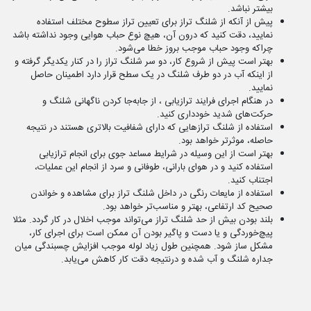
بیشتر نباشد.
پیش از آنکه از شلنگ تراز برای تعیین تراز سطوح مختلف استفاده
نمایید، دقت کنید که درون آن، هیچ نوع حباب هوایی وجود نداشته باشد
چراکه وجود حباب موجب بروز خطا می‌شود.
بهتر است پیش از شروع کار، دو سر شلنگ تراز را در کنار یکدیگر گرفته و
از اینکه آب در دو طرف شلنگ در یک سطح قرار دارد اطمینان حاصل
نمایید.
در هنگام اجرای فرایند ترازیابی ، از جابه‌جا کردن ناگهانی شلنگ و
حرکت‌های شدید خودداری کنید.
استفاده از شلنگ تراز‌هایی که دارای شفافیت بالاتری هستند در نتیجه
حاصله، موثرتر خواهد بود.
بهتر است از این وسیله در شرایط مساعد جوی برای انجام ترازیابی
استفاده کنید و در هوای بارانی، طوفانی و سرد از انجام این عملیات،
اجتناب کنید.
استفاده از مایعات رنگی در داخل شلنگ تراز برای مشاهده و خواندن
صحیح کد ارتفاعی، بهتر و مناسب‌تر خواهد بود.
بلند بودن بیش از حد شلنگ تراز می‌تواند موجب اخلال در کار گردد. مثلا
پیچ‌خوردگی و یا دست‌ و پا‌گیر بودن آن ممکن است برای اجرای کار،
مشکل ساز شود. همچنین طول زیاد لوله موجب افزایش چسبندگی میان
جداره شلنگ و آب شده و درنتیجه دقت کار کاهش می‌یابد.