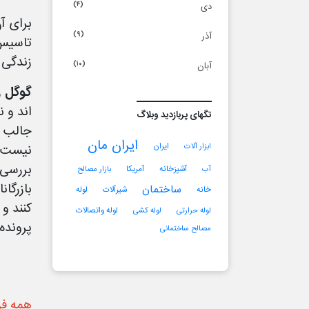
دی
(۴)
برای آ
آذر
(۹)
تاسیس 
زندگی 
آبان
(۱۰)
گوگل
ر
اند و 
تگ‎های پربازدید وبلاگ
جالب ا
ایران مان
ابزار آلات
ایران
نیست و
بررسی 
آب
بازار مصالح
آشپزخانه
آمریکا
بازرگا
ساختمان
خانه
شیرآلات
لوله
کنند و
لوله حرارتی
لوله کشی
لوله واتصالات
پرونده 
مصالح ساختمانی
همه ف