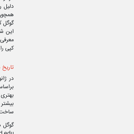
دلیل ر
همچون 
گوگل ک
این شر
معرفی 
کپی را
تاریخ 
براساس
بهتری 
بیشتر 
ساخت ی