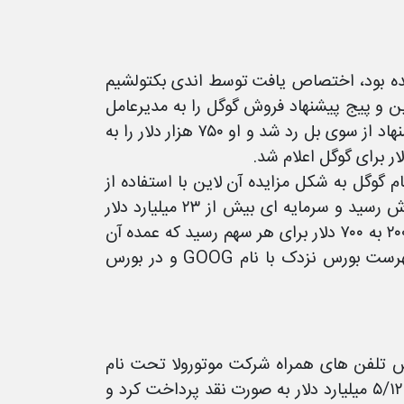
ده بود، اختصاص یافت توسط اندی بکتولشیم
 مایکروسیستمز و به مبلغ ۱۰۰ هزار دلار بود. سال ۱۹۹۹ برین و پیج پیشنهاد فروش گوگل را به مدیرعامل
«اکسایت» جرج بل به مبلغ یک میلیون دلار ارائه کردند ولی این پیشنهاد از سوی بل رد شد و او ۷۵۰ هزار دلار را به
IP گوگل در سال ۲۰۰۴ مطرح شد. سهام گوگل به شکل مزایده آن لاین با استفاده از
سیستمی که مورگان استنلی و کردیت سوئیس ساخته بودند، به فروش رسید و سرمایه ای بیش از ۲۳ میلیارد دلار
نصیب گوگل کرد. سهام بعد از IPO عملکرد خوبی داشت و در سال ۲۰۰۷ به ۷۰۰ دلار برای هر سهم رسید که عمده آن
بابت فروش بالا و تبلیغات اینترنتی بود. این شرکت هم اکنون در فهرست بورس نزدک با نام GOOG و در بورس
صد خریداری بخش تلفن های همراه شرکت موتورولا تحت نام
موتورولا موبیلیتی را دارد. این شرکت برای خرید سهام موتورولا مبلغ ۵/۱۲ میلیارد دلار به صورت نقد پرداخت کرد و