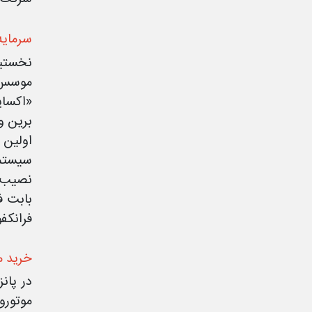
سرمایه
نخستین
برین و پیج
فرانکفورت با 
خرید مو