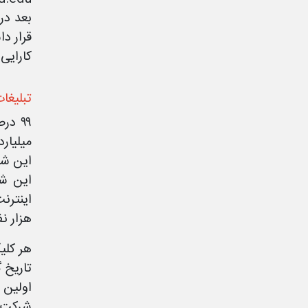
کارایی
تبلیغا
میلیار
این شر
این شر
هزار نفر د
تاریخ گ
شرکت د