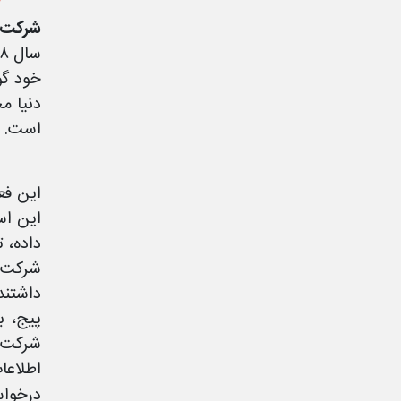
شرکت 
خود گو
است.
این فع
این اس
داده، تغی
اطلاعا
درخواس