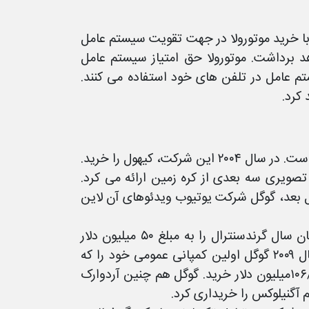
کارمند جدید شد. گوگل با خرید موتورولا در جهت تقویت سیستم عامل
د برداشت. موتورولا حق امتیاز سیستم عامل
تم عامل در تلفن های خود استفاده می کنند.
 کرد.
از سال ۲۰۰۱ تاکنون شرکت گوگل کمپانی های زیادی را خریداری کرده است. در سال ۲۰۰۴ این شرکت، کیهول را خرید.
ویری سه بعدی از کره زمین ارائه می کرد.
 ارث در سال ۲۰۰۵ تغییر داد. دو سال بعد، گوگل شرکت یوتیوب ویدئوهای آن لاین
سال ۲۰۰۷ گوگل با ۳/۱ میلیارد دلار دابل کلیک را خرید. در اواخر همان سال گرندسنترال را به مبلغ ۵۰ میلیون دلار
خریداری کرد. این سایت سال بعد به گوگل وویس تغییر نام داد. سال ۲۰۰۹ گوگل اولین کمپانی عمومی خود را که
یک شرکت ویدئویی نرم افزاری به نام Technologies On2 را با ۱۰۶/۵میلیون دلار خرید. گوگل هم چنین آردوارک