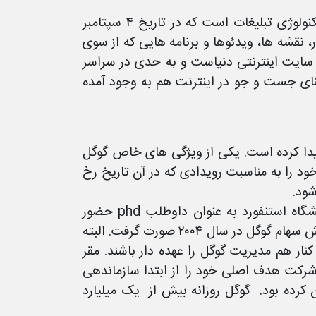
یک شرکت فعال در عرصه جست و جوی اینترنتی و تکنولوژی تبلیغات است که در تاریخ ۴ سپتامبر
ر، نقشه ها، ویدئوها و برنامه هایی که از سوی
 سایت اینترنتی دنیاست و به حدی در سراسر
ست که در زبان انگلیسی حتی فعل to google به معنای جست و جو در اینترنت هم به وجود آمده
یدا کرده است. یکی از ویژگی های خاص گوگل
را به مناسبت رویدادی که در آن تاریخ رخ
شرکت گوگل توسط لری پیج و سرگئی برین تاسیس شد که در دانشگاه استنفورد به عنوان داوطلب phd حضور
داشتند و به آن ها لقب «پسران گوگل» اطلاق شده است. اولین فروش سهام گوگل در سال ۲۰۰۴ صورت گرفت. البته
 اشمیت قرار گذاشته اند که تا سال ۲۰۲۴ میلادی کنار هم مدیریت گوگل را عهده دار باشند. مقر
رنیاست. این شرکت هدف اصلی خود را از ابتدا سازماندهی
کرده بود. گوگل روزانه بیش از یک میلیارد