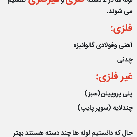
لوله ها در 2 دسته
و
تقسیم
می شوند.
فلزی:
آهنی وفولادی گالوانیزه
چدنی
غیر فلزی:
پلی پروپیلن(سبز)
چندلایه (سوپر پایپ)
حال که دانستیم لوله ها چند دسته هستند بهتر