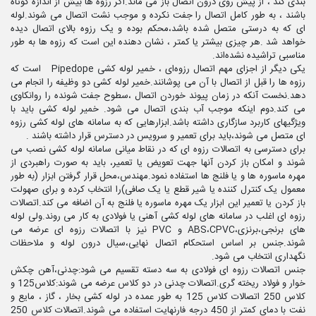
بندی کند ، از پیش روی درون اتصال باز می ماند.اگر رزوه ها بیش از اندازه کوتاه
باشند ، به طور کامل اتصال را جفت نکرده و موجب نشت اتصال می شوند.لوله
ای که به درستی متصل شده باشد،محکم بوده و یک‌ رزوه بالای اتصال دیده
خواهد شد .هر چیزی بیشتر یا کمتر ، نشان دهنده این است که رزوه ها به طور
مناسبی تراشیده نشده‌اند.
یکی دیگر از اجزای مهم اتصال رزوه‌ای ، خمیر لوله کشی Pipedope است که
رزوه ها را قبل از اتصال با آن می پوشانند.خمیر لوله کشی دو وظیفه را انجام می
دهد.نخست آنکه در زمان پیوند خوردن اتصال ،سطوح جفت شونده را روانکاوی
می کند.دوم اینکه موجب آب بندی اتصال می شود. خمیر لوله کشی باید با
ویژگیهای کاربرد سازگاری داشته باشد.ابزارهایی که به سامانه های لوله کشی رزوه
ای متصل می شوند،باید برای تعمیر و سرویس در دسترس قرار داشته باشند .
برای دسترسی به اتصالات رزوه ای که در نقاط میانی سامانه لوله کشی نصب می
شوند و امکان باز کردن آنها جهت تعویض یا تعمیر، باید به صورت راهبردی از
مهره ماسوره ها و یا فلنج ها استفاده نمود.مهندس،محل قرار گرفتن ابزار (به طور
معمول یک کنترل کننده یا شیر قطع یا یک صافی)را انتخاب کرده و برای صهولت
باز کردن یا تعمیر این ابزار یک مهره ماسوره یا فلنج به آن اضافه می کند.اتصالات
رزوه ای اغلب در سامانه های لوله کشی آهنی یا فولادی به کار می روند.ولی لوله
های برنجی،برنزی،ABS،CPVC و PVC نیز با اتصالات رزوه ای عرضه می
شوند.جنس بر اساس استحکام اتصال نهایی،سیال درون لوله و ملاحظات
نگهداری انتخاب می شود.
جنس اتصالات رزوه ای فولادی به سه دسته تقسیم می شود:چدنی،آهن چکش
خوار و فولاد ریخته گری.اتصالات چدنی در دو کلاس عرضه می شوند:کلاس125 و
کلاس 250 اتصالات کلاس 125 به طور عمده در لوله کشی بخار ، گاز ، مایع و
نفت با دمای کمتر از 450 درجه فارنهایت استفاده می شوند.اتصالات کلاس 250