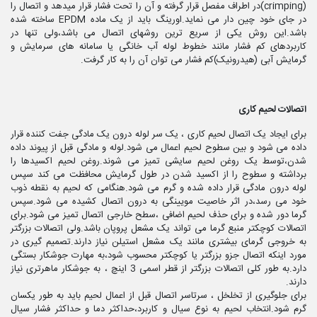
(crimping)در اطراف مفصل قرار گرفته و آن را تحت فشار قرار میدهد و اتصال را
در جای خود چین دار می نماید.اورینگ باید از یک ماده EPDM ساخته شده
باشد.این روش یکی از سریع ترین روشهای اتصال می باشد،ولی تنها در
کاربردهای کم فشار مانند خطوط لوله آب خانگی یا سامانه های سرمایش و
گرمایش آبی (هیدرونیک)کم فشار می توان آن را به کار گرفت.
اتصالات لحیم کاری
برای ایجاد یک اتصال لحیم کاری ، یک سر لوله درون یک مادگی جفت کننده قرار
داده می شود و بین سطوح لحیم اعمال می شود.لوله و مادگی قبل از پیوند داده
شدن،توسط یک روغن لحیم سایشی تمیز می شوند.روغن لحیم اکسیدها را
برداشته و سطوح را از اکسید شدن در طول گرمایش محافظت می کند سپس
لوله درون مادگی قرار داده شده و گرم می شود.هنگامی که لحیم به نقطه ذوب
خود می رسد،در اثر خاصیت مویینگی به درون اتصال کشیده می شود.سپس
گرما دور شده و برای حذف لحیم اضافی ،سطح خارجی اتصال تمیز می شود.برای
اتصالات کوچکتر منبع گرما می تواند یک مشعل پروپان باشد.ولی اتصالات بزرگتر
به خروجی گرمای بیشتری مانند یک مشعل استیلن نیاز دارند.تصمیم گیری در
مورد اینکه اتصال جزو بزرگتر یا کوچکتر محسوب شود،به مهارت جوشکار بستگی
دارد.به طور کلی اتصالات بزرگتر از قطر اسمی 3 اینچ ، به جوشکار ماهرتری نیاز
دارند.
برای جلوگیری از تخلخل ، سرتاسر اتصال قبل از اعمال لحیم باید به طور یکسان
گرم شود.انتخاب لحیم به نوع سیال و کاربرد،حداکثر دما و حداکثر فشار سیال