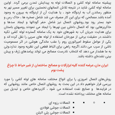
پیشینه سامانه لوله کشی و اتصالات لوله به پیدایش تمدن برمی گردد. اولین
سامانه لوله کشی شاید در نتیجه تلاش انسانهای نخستین برای تغییر مسیر نهر به
منظور رساندن آب به اردوگاه خود ، یا هدایت آن از اردوگاه به بیرون به وجود
آمده باشد.مصالحی که برای این کار مصرف می شد شامل صخره ها ، خاک رس و
خود بستر رود بود.روشهای اتصال نیز شامل حفر گودالها و ایجاد سدها و
خاکریزهایی بود که اتصال داخلی بین نهرها را ایجاد می نمودند.رومیهای باستان
برای هدایت جریان آب به شهرهای خود به یک سامانه گسترده لوله کشی تکیه
داشتند.در حقیقت برخی از مورخان استفاده از لوله های سربی را نقل کرده اند و
یکی از عوامل سقوط امپراتوری روم را عقب ماندگی هوشی در اثر مسمومیت
ناشی از سرب می دانند.اگرچه راهی برای اثباط قطعی این نظریه وجود ندارد،ولی
به ما هشدار می دهد که انتخاب نادرست مصالح می تواند پیامدهای ژرف و پیش
بینی نشده‌ای داشته باشد.
ایران مان، عرضه کننده کلیه ابزارآلات و مصالح ساختمان از شیر حیاط تا چراغ
پشت بوم
روش‌های اتصال امروزی را برای انواع مختلف سامانه های لوله کشی را مورد
بررسی قرار خواهیم داد.در این بحث به روشهای اتصال خاص مانند روشهایی که
در فرایندها و صنایع نفت استفاده می شود ، کاربردهای خاص و تبدیل بین
سامانه های مختلف پرداخته نشده است.
اتصالات رزوه ای
اتصالات جوشی فولادی
اتصالات جوشی پلی اتیلن