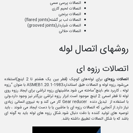
اتصالات پرسی مسی
اتصالات لحیم کاری
اتصالات برنجی
اتصالات لب بر گشته(flared joints)
اتصالات شیاردار(grooved joints)
اتصالات حلالی
روشهای اتصال لوله
اتصالات رزوه ای
اتصالات رزوه‌ای
برای لوله‌های کوچک (قطر بین یک هشتم تا 2 اینچ)استفاده
می‌شود.رزوه لوله و اتصالات طبق استانداردASMEB1.20.1-1983 با عنوان “رزوه
لوله ، کاربرد عام ،اینچ”ساخته می شود.ماشینهای رزوه تراشی برای ایجاد رزوه روی
لوله تا قطر اسمی 2 اینچ موجود است.ابزار رزوه تراشی بزرگتر نیز وجود دارد،ولی
با استفاده از تبدیل دنده Gear reducer کار می کند و به نیروی انسانی زیادی
نیاز دارد.از آنجایی که اتصالات رزوه ای با ماشین یا با دست ایجاد می شوند ، باید
توصیه های تولید کننده با دقت دنبال شود.شکل رزوه های لوله باید به گونه ای
باشد که با شکل اتصالات تطبیق داشته باشد.