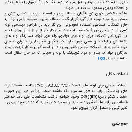
بندی را فشرده کرده و لوله را قفل می کند.کوپلینگ ها با آرایشهای انعطاف ناپذیر
و انعطاف پذیری محدود ساخته می شوند.
هنگام مشخص کردن کوپلینگهای انعطاف پذیر و انعطاف ناپذیر ، تحلیل تنش و
خمش باید مورد توجه قرار گیرد.کوپلینگ با انعطاف پذیری محدود را می توان به
جای اتصالات انبساطی استفاده نمود،ولی این کار باید در طراحی مهندسی لوله
کشی مورد بررسی قرار گیرد.نصب اتصالات شیار دار سریع تر از سایر روشها انجام
می گیرد.این اتصالات برای لوله های فولادی،لوله های فولاد ضد زنگ،لوله های
پلاستیکی و لوله های مسی وجود دارند.کوپلینگهای شیار دار را میتوان به جای
مهره ماسوره ها ،اتصالات جوشی،فلنجی،رزوه دار و لحیم کاری به کار گرفت.باید از
سازگاری مواد آب بندی و مواد کوپلینگ با لوله و سیالی که در حال انتقال است
مطمئن شوید.
Top
اتصالات حلالی
اتصالات حلالی برای لوله ها و اتصالات ABS,CPVC و PVC مناسب هستند.لوله
های پلاستیکی باید به طور مناسبی نگه داشته شوند زیرا در غیر این صورت
احتمال شکم دادن(Sagging) وجود خواهد داشت.مشخصات فنی باید حداکثر
فاصله بین پایه ها را نشان دهد.باید از توصیه های تولید کننده در مورد بریدن ،
تمیز کردن و متصل کردن پیروی نمود.
جمع بندی