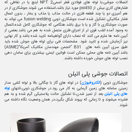
اتصالات جوشی،با لوله های فولادی قطر اسمیNPT 2 اینچ یا در نقاطی که
فشارهای کاری بیش از psi450 مورد نیاز باشد،استفاده می شوند.جوشکاری از در
هم آمیزی دو یا چند قطعه فلزی در حالت مذاب یا مذاب و بخار ، بدون اعمال
فشار مکانیکی تشکیل شده است.جوشکاری ذوبی fusion welding می تواند به
صورت جوشکاری با گاز و یا با برق باشد.هنگامی که جوشکاری کامل شده،اتصال
به وجود آمده اغلب قوی تر از اجزای فلزی متصل شده به هم می باشد.بعضی از
آیین نامه ها ملزم می کنند که نصاب دارای گواهینامه تایید شده باشد و کار نهایی
نیز آزمایش شده و تایید شود. مشخصات فنی برای لوله های جوش شده باید
طبق سری آیین نامه های B31 “انجمن مهندسان مکانیک آمریکا”(ASME)
باشد.آیین نامه های محلی ممکن است قوانین ایمنی بیشتری برای سامان دهی
نصب لوله های جوش خورده داشته باشند.
اتصالات جوشی پلی اتیلن
جوشکاری ذوبی (
الکتروفیوژن
) در لوله های گاز با چگالی بالا و لوله کشی مدار
زمینی سامانه های زمین گرمایی به کار می رود.در جوشکاری ذوبی،انتهای
لوله
های پلی اتیلن
بعد از تمیز شدن،تا تشکیل حالت پلاستیکی گرم شده و به هم
فشرده میشوند و تا زمانی که پیوند شکل بگیرد،در همان وضعیت نگاه داشته می
شوند.