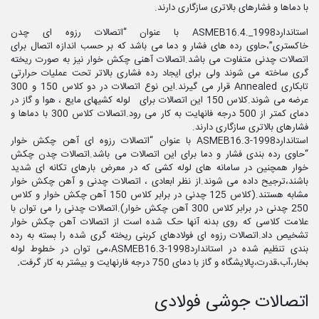
با دماها و فشارهای بالاتری سازگاری دارند.
استانداردASMEB16.4._1998 با عنوان “اتصالات رزوه ای چدن
خاکستری”،حاوی رده های فشار و دما می باشد که بر حسب اندازه اتصال برای
اتصالات چدنی متفاوت می باشد.اتصالات آهنی چکش خوار نیز به صورت ریخته
گری ساخته می شوند ولی برای ایجاد رده فشاری بالاتر تحت عملیات حرارتی
تابکاری Annealed قرار می گیرند.این نوع اتصالات در دو کلاس 150 و 300
عرضه می شوند.کلاس 150 این اتصالات برای لوله کشیهای مایع ، هوا و گاز در
دمای کمتر از 500 درجه فانهایت به کار می رود.اتصالات کلاس 300 با دماها و
فشارهای بالاتری سازگاری دارند.
استانداردASMEB16.3-1998 با عنوان “اتصالات رزوه ای آهن چکش خوار
“حاوی رده بندی فشار و دما برای این اتصالات می باشد.اتصالات چدن چکش
خوار همچنین در سامانه های لوله کشی که در معرض بارهای تکانه ای شدید
باشند،ترجیح داده می شوند.از نظر ابعادی ، اتصالات چدنی و آهن چکش خوار
مشابه هستند.(کلاس 125 چدنی در برابر کلاس 150 آهن چکش خوار و کلاس
250 چدنی در برابر کلاس 300 آهن چکش خوار).اتصالات چدنی را می توان با
علامت کلاسی که روی بدنه آنها حک شده است از اتصالات آهن چکش خوار
تشخیص داد.اتصالات رزوه ای فولادهای کربنی ریخته گری شده را بسته به رده
بندی تنظیم شده در استانداردASMEB16.3-1998،می توان در خطوط لوله
بخار،آب،قدرت،پالایشگاه و گاز با دمای 750 درجه فارنهایت و بیشتر به کار گرفت
.
اتصالات جوشی فولادی