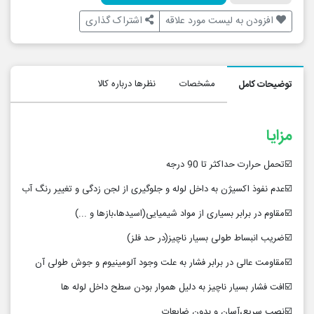
افزودن به لیست مورد علاقه
اشتراک گذاری
مشخصات
نظرها درباره کالا
توضیحات کامل
مزایا
☑️تحمل حرارت حداکثر تا 90 درجه
☑️عدم نفوذ اکسیژن به داخل لوله و جلوگیری از لجن زدگی و تغییر رنگ آب
☑️مقاوم در برابر بسیاری از مواد شیمیایی(اسیدها،بازها و ...)
☑️ضریب انبساط طولی بسیار ناچیز(در حد فلز)
☑️مقاومت عالی در برابر فشار به علت وجود آلومینیوم و جوش طولی آن
☑️افت فشار بسیار ناچیز به دلیل هموار بودن سطح داخل لوله ها
☑️نصب سریع،آسان و بدون ضایعات