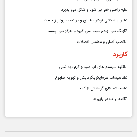
☑️به راحتی خم می شود و شکل می پذیرد
☑️در لوله کشی توکار مطمئن و در نصب روکار زیباست
☑️زنگ نمی زند،رسوب نمی گیرد و هرگز نمی پوسد
☑️نصب آسان و مطمئن اتصالات
کاربرد
☑️کلیه سیستم های آب سرد و گرم بهداشتی
☑️تاسیسات سرمایش،گرمایش و تهویه مطبوع
☑️سیستم های گرمایش از کف
☑️انتقال آب در رایزرها