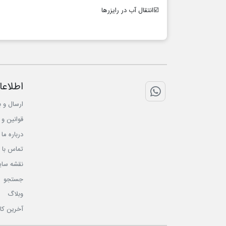
☑️انتقال آب در رایزرها
اطلاعا
تماس با واتس اپ
ارسال و ب
قوانین و 
درباره ما
تماس با م
نقشه سا
جستجو
وبلاگ
آخرین کا