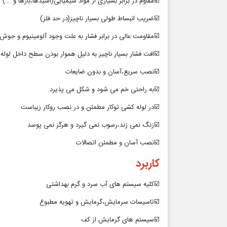
☑️مقاوم در برابر بسیاری از مواد شیمیایی(اسیدها،بازها و ...)
☑️ضریب انبساط طولی بسیار ناچیز(در حد فلز)
☑️مقاومت عالی در برابر فشار به علت وجود آلومینیوم و جوش
☑️افت فشار بسیار ناچیز به دلیل هموار بودن سطح داخل لوله 
☑️نصب سریع،آسان و بدون ضایعات
☑️به راحتی خم می شود و شکل می پذیرد
☑️در لوله کشی توکار مطمئن و در نصب روکار زیباست
☑️زنگ نمی زند،رسوب نمی گیرد و هرگز نمی پوسد
☑️نصب آسان و مطمئن اتصالات
کاربرد
☑️کلیه سیستم های آب سرد و گرم بهداشتی
☑️تاسیسات سرمایش،گرمایش و تهویه مطبوع
☑️سیستم های گرمایش از کف