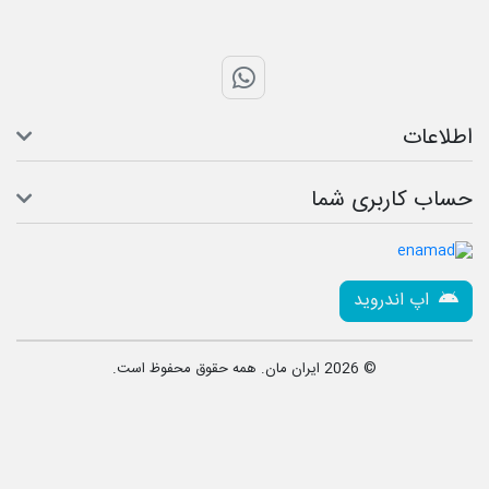
تماس با واتس اپ
ری شما
وید
© 2026 ایران مان. همه حقوق محفوظ است.