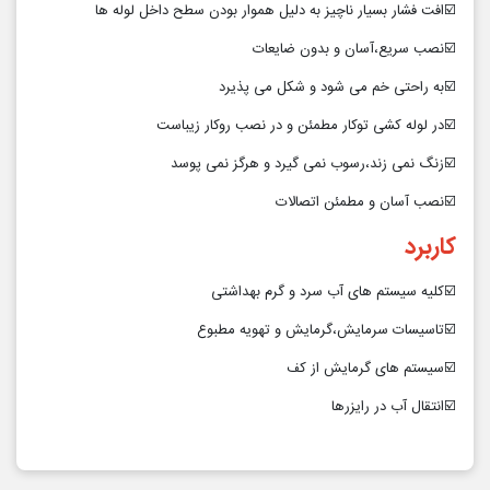
☑️افت فشار بسیار ناچیز به دلیل هموار بودن سطح داخل لوله ها
☑️نصب سریع،آسان و بدون ضایعات
☑️به راحتی خم می شود و شکل می پذیرد
☑️در لوله کشی توکار مطمئن و در نصب روکار زیباست
☑️زنگ نمی زند،رسوب نمی گیرد و هرگز نمی پوسد
☑️نصب آسان و مطمئن اتصالات
کاربرد
☑️کلیه سیستم های آب سرد و گرم بهداشتی
☑️تاسیسات سرمایش،گرمایش و تهویه مطبوع
☑️سیستم های گرمایش از کف
☑️انتقال آب در رایزرها