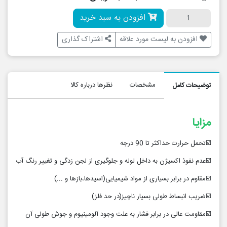
افزودن به سبد خرید
افزودن به لیست مورد علاقه
اشتراک گذاری
مشخصات
نظرها درباره کالا
توضیحات کامل
مزایا
☑️تحمل حرارت حداکثر تا 90 درجه
☑️عدم نفوذ اکسیژن به داخل لوله و جلوگیری از لجن زدگی و تغییر رنگ آب
☑️مقاوم در برابر بسیاری از مواد شیمیایی(اسیدها،بازها و ...)
☑️ضریب انبساط طولی بسیار ناچیز(در حد فلز)
☑️مقاومت عالی در برابر فشار به علت وجود آلومینیوم و جوش طولی آن